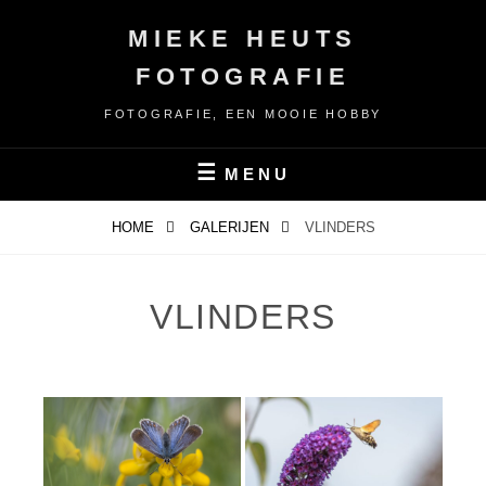
Ga
MIEKE HEUTS
naar
de
FOTOGRAFIE
inhoud
FOTOGRAFIE, EEN MOOIE HOBBY
MENU
HOME
GALERIJEN
VLINDERS
VLINDERS