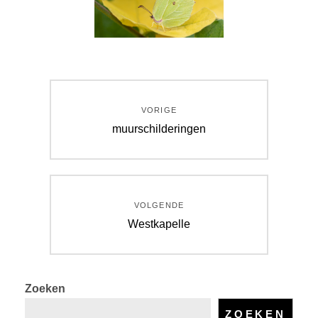
Bericht
VORIGE
navigatie
Vorig
muurschilderingen
bericht:
VOLGENDE
Volgend
Westkapelle
bericht:
Zoeken
ZOEKEN